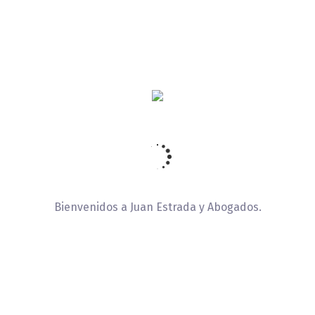
 derechos de las personas,
do un enfoque humanista,
rinda un estado social de
 la calidad de vida de sus
urídicas.
Bienvenidos a Juan Estrada y Abogados.
rvicio, responsabilidad,
 formación de una sociedad